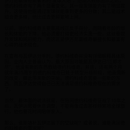
伊万尼塞维奇是著名的“发球大炮”，他加入教练团队之后，
德约科维奇有了两个显著变化。其一是发球能力有了明显提
升，这使得他能通过发球就能拿到更多的分数；其二是战术
组合更多样，他比过去更频繁地上网。
以前，德约科维奇主要靠底线正反手得分，而随着年龄的增
长和体能的下降，他必须要打得更经济实惠一些，这就要提
升发球和网前能力，而这正是伊万尼塞维奇最擅长和最富有
心得的战术组合。
在宣布与瓦伊达分手时，德约科维奇并没有详细解释具体原
因。业内人士普遍认为，最大原因可能是瓦伊达已“江郎才
尽”，他没有新的东西教给德约科维奇。并且，还有两个月
就年满35周岁的德约科维奇已处于转型升级阶段，他亟需新
的改变，籍此带来新的突破。德约科维奇需要一些新的东
西，而瓦伊达觉得自己已无法满足德约科维奇现在的需求
了。
当然，最体面的说法就是，在陪同德约科维奇征战了15年之
后，瓦伊达需要休息调整，不能再像过去那样频繁地全球旅
行，他也要花时间陪伴家人。
那么，谁能填补瓦伊达留下的空缺呢？或者说，谁能满足德
约科维奇的需求呢？