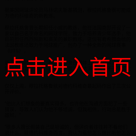
据美国网球评论员马林诺夫斯基猜测，穆拉托格鲁很可能成
为德约科维奇的新教练。
穆拉托格鲁曾长期担任小威的教练，他在法国南部开设了一
家以自己名字命名的网球学院，致力于培养青少年选手，他
目前担任西西帕斯和高芙的兼职教练。这位有着希腊血统的
法国教练还致力于网球推广，创办了一种全新的网球赛事
（UTS）。
点击进入首页
最近一段时期以来，穆拉托格鲁在媒体上频繁发声，为德约
科维奇的言行辩护，对这位手握20个大满贯冠军不吝褒奖之
词。
仅仅上周，穆拉托格鲁就对德约科维奇最起码作出了三次公
开评价。
“他比人们想象的要真实得多。也许他在沟通方面犯了一些
错误，导致人们认为他不够坦诚。但我相信，行动总是胜于
雄辩。”
“很多人擅长假装自己是坦诚的，但评价者往往并不看他们
说什么。就德约科维奇而言，我认为看他怎么做比听他怎么