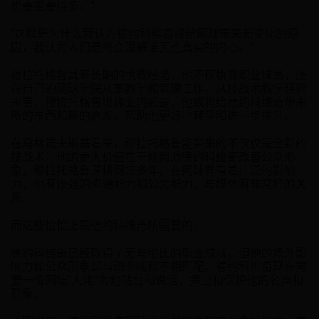
说要重要得多。”
“这就是为什么我认为德约科维奇将给网球带来新变化的原
因，我认为人们最终会理解诺瓦克真实的内心。”
穆拉托格鲁具有长期的执教经验，他不仅执教职业球员，还
在自己的网球学院从事教学和管理工作。从技战术教学经验
来看，穆拉托格鲁堪称业内翘楚，他或将给德约科维奇带来
新的东西和新的启发，帮助他更好地转型和进一步提升。
在马林诺夫斯基看来，穆拉托格鲁能带来的不仅仅是全新的
技战术，他的更大价值在于能帮助德约科维奇改善公众形
象。穆拉托格鲁深耕网坛多年，在网球界有着广泛的影响
力，他有很强的沟通能力和公关能力，与媒体有非常好的关
系。
而这些恰恰正是德约科维奇所需要的。
德约科维奇已经取得了无与伦比的职业成就，但他的场外影
响力和公众形象却与职业成就不相匹配。德约科维奇现在需
要一位网坛“大佬”为他站台和说话，捍卫和保护他的名声和
形象。