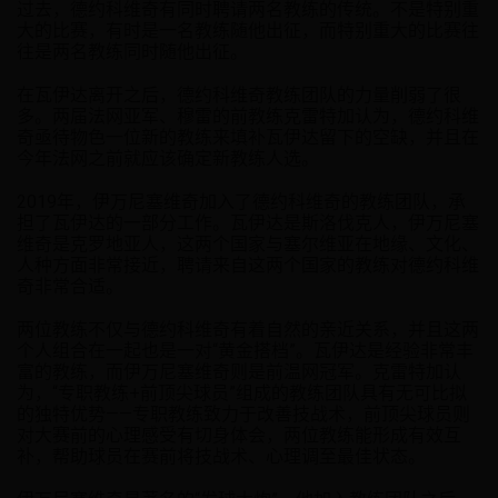
过去，德约科维奇有同时聘请两名教练的传统。不是特别重
大的比赛，有时是一名教练随他出征，而特别重大的比赛往
往是两名教练同时随他出征。
在瓦伊达离开之后，德约科维奇教练团队的力量削弱了很
多。两届法网亚军、穆雷的前教练克雷特加认为，德约科维
奇亟待物色一位新的教练来填补瓦伊达留下的空缺，并且在
今年法网之前就应该确定新教练人选。
2019年，伊万尼塞维奇加入了德约科维奇的教练团队，承
担了瓦伊达的一部分工作。瓦伊达是斯洛伐克人，伊万尼塞
维奇是克罗地亚人，这两个国家与塞尔维亚在地缘、文化、
人种方面非常接近，聘请来自这两个国家的教练对德约科维
奇非常合适。
两位教练不仅与德约科维奇有着自然的亲近关系，并且这两
个人组合在一起也是一对“黄金搭档”。瓦伊达是经验非常丰
富的教练，而伊万尼塞维奇则是前温网冠军。克雷特加认
为，“专职教练+前顶尖球员”组成的教练团队具有无可比拟
的独特优势——专职教练致力于改善技战术，前顶尖球员则
对大赛前的心理感受有切身体会，两位教练能形成有效互
补，帮助球员在赛前将技战术、心理调至最佳状态。