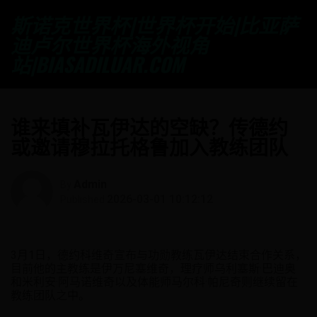
斯诺克世界杯|世界杯开始|比亚萨
迪卢尔世界杯海外视角
站|BIASADILUAR.COM
谁来填补瓦伊达的空缺？传德约
或邀请穆拉托格鲁加入教练团队
Admin
By
2026-03-01 10:12:12
Published
3月1日，德约科维奇宣布与功勋教练瓦伊达结束合作关系，
目前他的主教练是伊万尼塞维奇，理疗师乌利塞斯·巴迪奥
和米利安·阿马诺维奇以及体能师马尔科·帕尼奇则继续留在
教练团队之中。