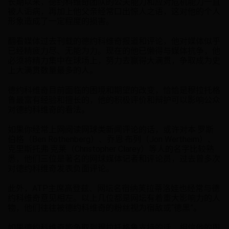
长期以来，德约科维奇团队的公关能力和应对危机能力一直
被人诟病，再加上他父亲经常口出惊人之语，这对他的个人
形象造成了一定程度的损害。
翻看媒体过去刊载的德约科维奇报道和评论，他对媒体似乎
已经精疲力尽、无能为力。现在的他已懒得与媒体抗争，他
必须将精力集中在球场上，努力去赢得大满贯，争取成为史
上大满贯数量最多的人。
德约科维奇目前面临的困境和期望的改变，恰恰是穆拉托格
鲁最富有经验和擅长的，他的积极评价和辩护可以影响公众
对德约科维奇的看法。
如果你经常上网阅读网球类新闻评论的话，或许对本·罗斯
伯格（Ben Rothenberg）、乔恩·布列（Jon Wertheim）、
克里斯托弗·克莱（Christopher Clarey）等人的名字比较熟
悉，他们三位是著名的网球媒体记者和评论员，过去曾多次
对德约科维奇发表负面评论。
此外，ATP主席高登兹、网坛名宿纳芙拉蒂洛娃也经常与德
约科维奇意见相左。以上几位都是网坛有着重大影响力的人
物，他们往往被德约科维奇的粉丝视为宿敌或“德黑”。
如果德约科维奇能争取到穆拉托格鲁支持的话，相信他的舆