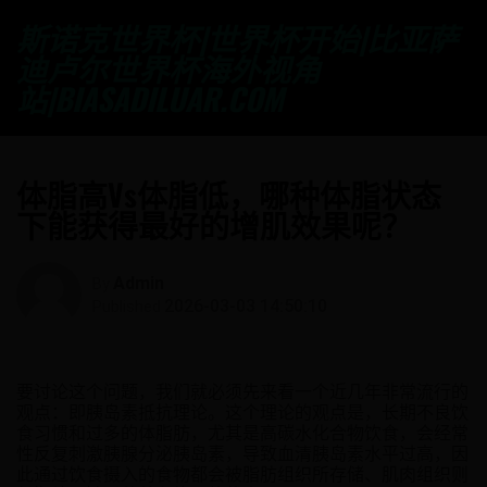
斯诺克世界杯|世界杯开始|比亚萨
迪卢尔世界杯海外视角
站|BIASADILUAR.COM
体脂高vs体脂低，哪种体脂状态
下能获得最好的增肌效果呢？
Admin
By
2026-03-03 14:50:10
Published
要讨论这个问题，我们就必须先来看一个近几年非常流行的
观点：即胰岛素抵抗理论。这个理论的观点是，长期不良饮
食习惯和过多的体脂肪，尤其是高碳水化合物饮食，会经常
性反复刺激胰腺分泌胰岛素，导致血清胰岛素水平过高，因
此通过饮食摄入的食物都会被脂肪组织所存储、肌肉组织则