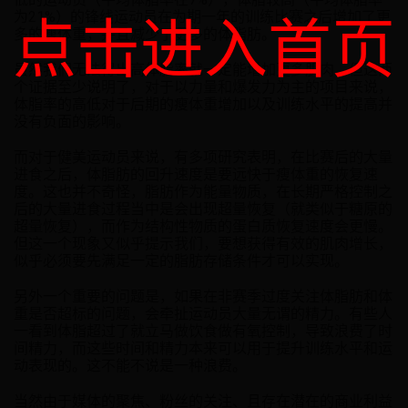
为21%）的锋线运动员在为期一年的训练比赛之后增加了更
点击进入首页
多的瘦体重，并且减少了更多的体脂肪。
虽然我们无法得出高体脂率就一定能增加更多肌肉，但这两
个证据至少说明了，对于以力量和爆发力为主的项目来说，
体脂率的高低对于后期的瘦体重增加以及训练水平的提高并
没有负面的影响。
而对于健美运动员来说，有多项研究表明，在比赛后的大量
进食之后，体脂肪的回升速度是要远快于瘦体重的恢复速
度。这也并不奇怪，脂肪作为能量物质，在长期严格控制之
后的大量进食过程当中是会出现超量恢复（就类似于糖原的
超量恢复），而作为结构性物质的蛋白质恢复速度会更慢。
但这一个现象又似乎提示我们，要想获得有效的肌肉增长，
似乎必须要先满足一定的脂肪存储条件才可以实现。
另外一个重要的问题是，如果在非赛季过度关注体脂肪和体
重是否超标的问题，会牵扯运动员大量无谓的精力。有些人
一看到体脂超过了就立马做饮食做有氧控制，导致浪费了时
间精力，而这些时间和精力本来可以用于提升训练水平和运
动表现的。这不能不说是一种浪费。
当然由于媒体的聚焦、粉丝的关注、且存在潜在的商业利益