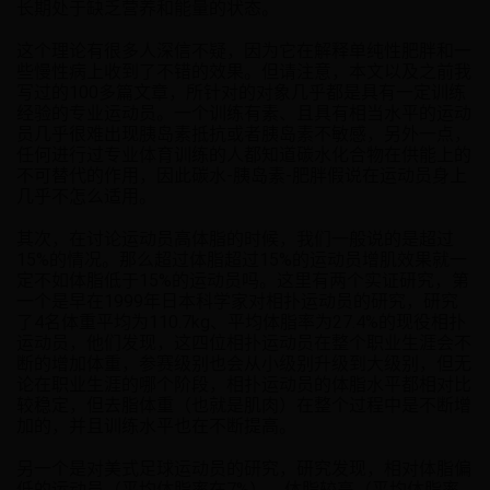
长期处于缺乏营养和能量的状态。
这个理论有很多人深信不疑，因为它在解释单纯性肥胖和一
些慢性病上收到了不错的效果。但请注意，本文以及之前我
写过的100多篇文章，所针对的对象几乎都是具有一定训练
经验的专业运动员。一个训练有素、且具有相当水平的运动
员几乎很难出现胰岛素抵抗或者胰岛素不敏感，另外一点，
任何进行过专业体育训练的人都知道碳水化合物在供能上的
不可替代的作用，因此碳水-胰岛素-肥胖假说在运动员身上
几乎不怎么适用。
其次，在讨论运动员高体脂的时候，我们一般说的是超过
15%的情况。那么超过体脂超过15%的运动员增肌效果就一
定不如体脂低于15%的运动员吗。这里有两个实证研究，第
一个是早在1999年日本科学家对相扑运动员的研究，研究
了4名体重平均为110.7kg、平均体脂率为27.4%的现役相扑
运动员，他们发现，这四位相扑运动员在整个职业生涯会不
断的增加体重，参赛级别也会从小级别升级到大级别，但无
论在职业生涯的哪个阶段，相扑运动员的体脂水平都相对比
较稳定，但去脂体重（也就是肌肉）在整个过程中是不断增
加的，并且训练水平也在不断提高。
另一个是对美式足球运动员的研究，研究发现，相对体脂偏
低的运动员（平均体脂率在7%），体脂较高（平均体脂率